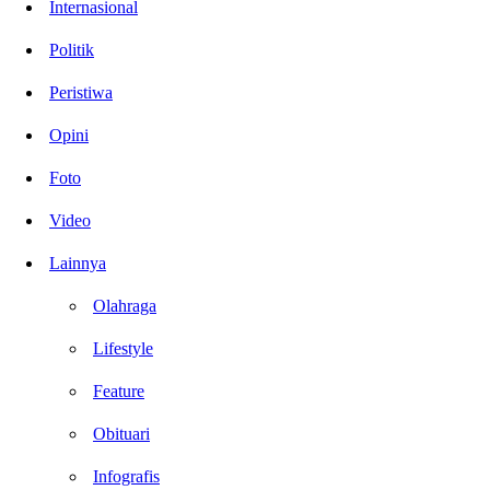
Internasional
Politik
Peristiwa
Opini
Foto
Video
Lainnya
Olahraga
Lifestyle
Feature
Obituari
Infografis