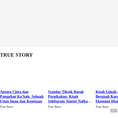
TRUE STORY
Antara Cinta dan
Standar Tiktok Rusak
Kisah Limah 
Panggilan Ka’bah: Sebuah
Pernikahan: Kisah
Berpisah Kar
Ujian Iman dan Kesetiaan
Selebgram Tuntut Nafkah
Ekonomi Dis
Rp.15 Juta Perbulan
Karena Cinta
True Story
True Story
True Story
Berakhir Talak Oleh
Suaminya