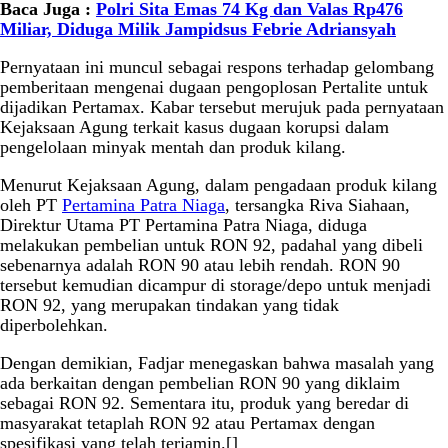
Baca Juga :
Polri Sita Emas 74 Kg dan Valas Rp476
Miliar, Diduga Milik Jampidsus Febrie Adriansyah
Pernyataan ini muncul sebagai respons terhadap gelombang
pemberitaan mengenai dugaan pengoplosan Pertalite untuk
dijadikan Pertamax. Kabar tersebut merujuk pada pernyataan
Kejaksaan Agung terkait kasus dugaan korupsi dalam
pengelolaan minyak mentah dan produk kilang.
Menurut Kejaksaan Agung, dalam pengadaan produk kilang
oleh PT
Pertamina Patra Niaga
, tersangka Riva Siahaan,
Direktur Utama PT Pertamina Patra Niaga, diduga
melakukan pembelian untuk RON 92, padahal yang dibeli
sebenarnya adalah RON 90 atau lebih rendah. RON 90
tersebut kemudian dicampur di storage/depo untuk menjadi
RON 92, yang merupakan tindakan yang tidak
diperbolehkan.
Dengan demikian, Fadjar menegaskan bahwa masalah yang
ada berkaitan dengan pembelian RON 90 yang diklaim
sebagai RON 92. Sementara itu, produk yang beredar di
masyarakat tetaplah RON 92 atau Pertamax dengan
spesifikasi yang telah terjamin.[]