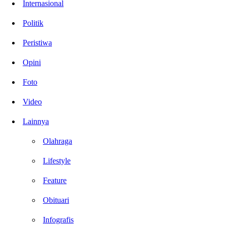
Internasional
Politik
Peristiwa
Opini
Foto
Video
Lainnya
Olahraga
Lifestyle
Feature
Obituari
Infografis