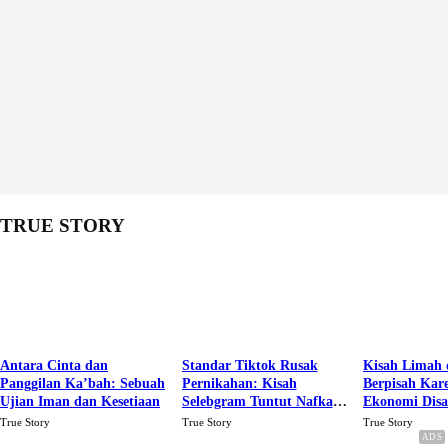
TRUE STORY
Antara Cinta dan
Standar Tiktok Rusak
Kisah Limah 
Panggilan Ka’bah: Sebuah
Pernikahan: Kisah
Berpisah Kar
Ujian Iman dan Kesetiaan
Selebgram Tuntut Nafkah
Ekonomi Dis
Rp.15 Juta Perbulan
Karena Cinta
True Story
True Story
True Story
Berakhir Talak Oleh