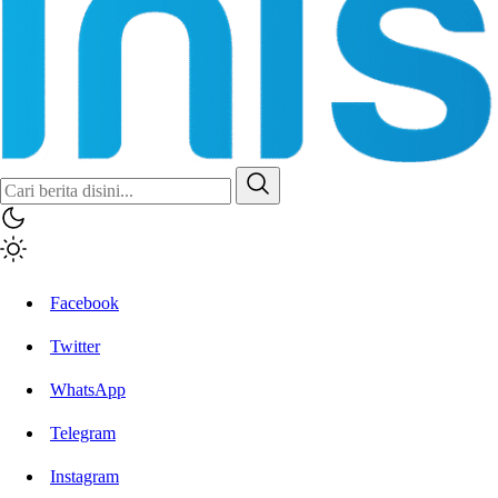
Inisiatif.co
Stay Connected Stay Informed
Facebook
Twitter
WhatsApp
Telegram
Instagram