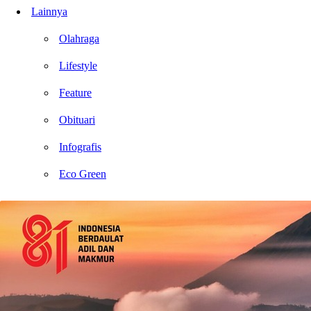
Lainnya
Olahraga
Lifestyle
Feature
Obituari
Infografis
Eco Green