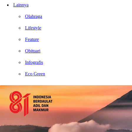
Lainnya
Olahraga
Lifestyle
Feature
Obituari
Infografis
Eco Green