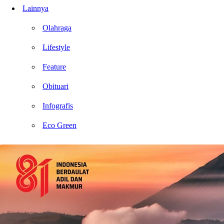
Lainnya
Olahraga
Lifestyle
Feature
Obituari
Infografis
Eco Green