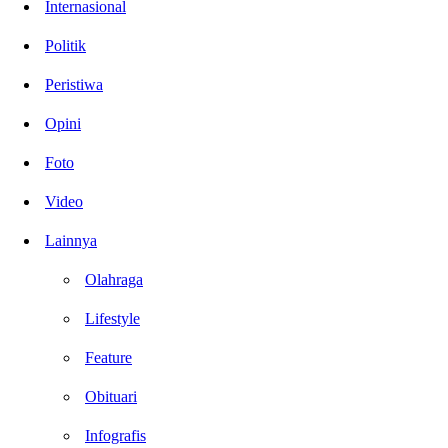
Internasional
Politik
Peristiwa
Opini
Foto
Video
Lainnya
Olahraga
Lifestyle
Feature
Obituari
Infografis