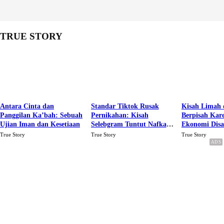
TRUE STORY
Antara Cinta dan
Standar Tiktok Rusak
Kisah Limah 
Panggilan Ka’bah: Sebuah
Pernikahan: Kisah
Berpisah Kar
Ujian Iman dan Kesetiaan
Selebgram Tuntut Nafkah
Ekonomi Dis
Rp.15 Juta Perbulan
Karena Cinta
True Story
True Story
True Story
Berakhir Talak Oleh
Suaminya