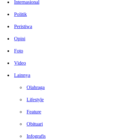
Internasional
Politik
Peristiwa
Opini
Foto
Video
Lainnya
Olahraga
Lifestyle
Feature
Obituari
Infografis