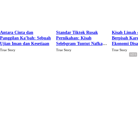
Antara Cinta dan
Standar Tiktok Rusak
Kisah Limah 
Panggilan Ka’bah: Sebuah
Pernikahan: Kisah
Berpisah Kar
Ujian Iman dan Kesetiaan
Selebgram Tuntut Nafkah
Ekonomi Dis
Rp.15 Juta Perbulan
Karena Cinta
True Story
True Story
True Story
Berakhir Talak Oleh
Suaminya