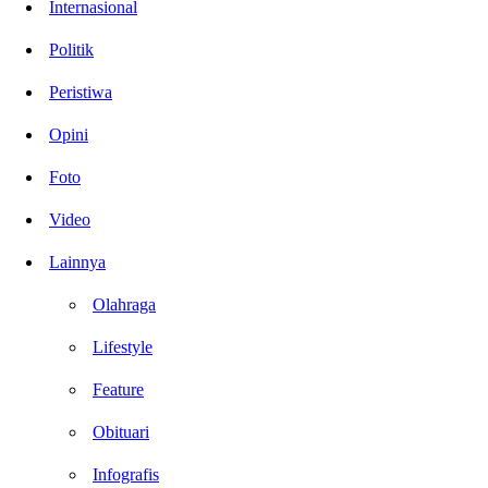
Internasional
Politik
Peristiwa
Opini
Foto
Video
Lainnya
Olahraga
Lifestyle
Feature
Obituari
Infografis