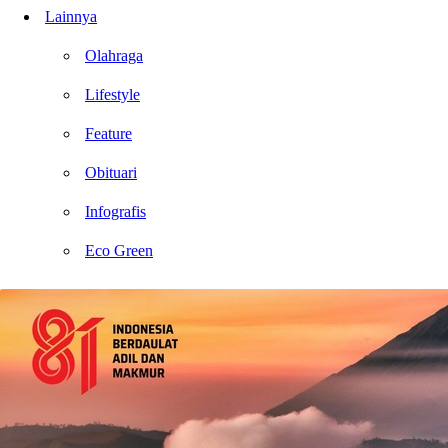
Lainnya
Olahraga
Lifestyle
Feature
Obituari
Infografis
Eco Green