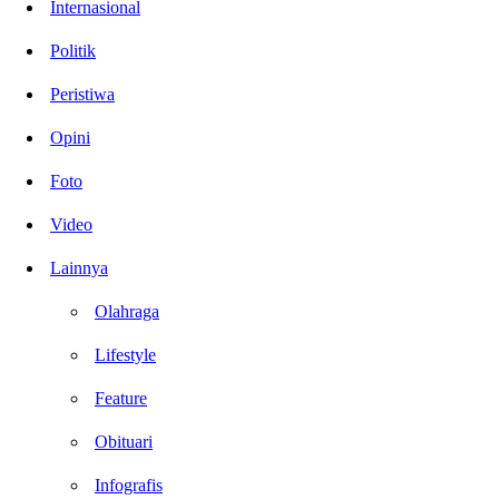
Internasional
Politik
Peristiwa
Opini
Foto
Video
Lainnya
Olahraga
Lifestyle
Feature
Obituari
Infografis