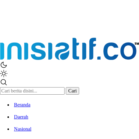
Inisiatif.co
Stay Connected Stay Informed
Cari
Beranda
Daerah
Nasional