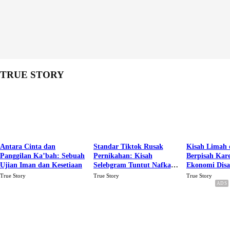
TRUE STORY
Antara Cinta dan
Standar Tiktok Rusak
Kisah Limah 
Panggilan Ka’bah: Sebuah
Pernikahan: Kisah
Berpisah Kar
Ujian Iman dan Kesetiaan
Selebgram Tuntut Nafkah
Ekonomi Dis
Rp.15 Juta Perbulan
Karena Cinta
True Story
True Story
True Story
Berakhir Talak Oleh
Suaminya