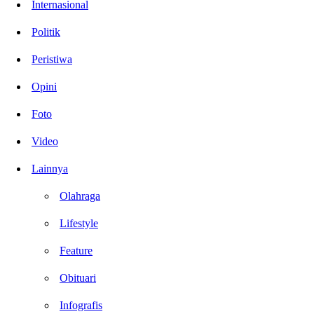
Internasional
Politik
Peristiwa
Opini
Foto
Video
Lainnya
Olahraga
Lifestyle
Feature
Obituari
Infografis