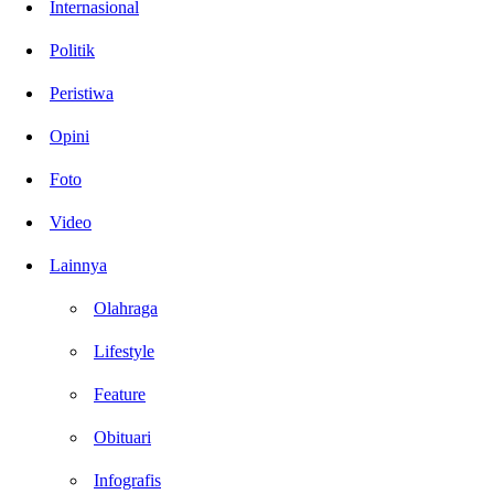
Internasional
Politik
Peristiwa
Opini
Foto
Video
Lainnya
Olahraga
Lifestyle
Feature
Obituari
Infografis