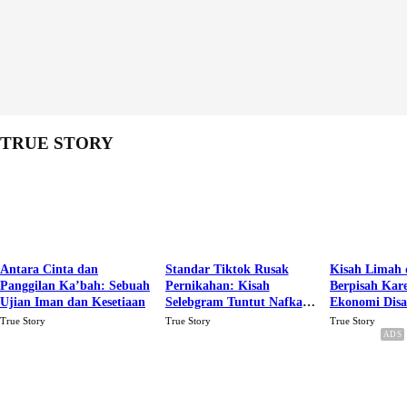
TRUE STORY
Antara Cinta dan
Standar Tiktok Rusak
Kisah Limah 
Panggilan Ka’bah: Sebuah
Pernikahan: Kisah
Berpisah Kar
Ujian Iman dan Kesetiaan
Selebgram Tuntut Nafkah
Ekonomi Dis
Rp.15 Juta Perbulan
Karena Cinta
True Story
True Story
True Story
Berakhir Talak Oleh
Suaminya