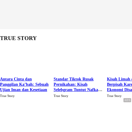
TRUE STORY
Antara Cinta dan
Standar Tiktok Rusak
Kisah Limah 
Panggilan Ka’bah: Sebuah
Pernikahan: Kisah
Berpisah Kar
Ujian Iman dan Kesetiaan
Selebgram Tuntut Nafkah
Ekonomi Dis
Rp.15 Juta Perbulan
Karena Cinta
True Story
True Story
True Story
Berakhir Talak Oleh
Suaminya