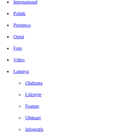
Internasional
Politik
Peristiwa
Opini
Foto
Video
Lainnya
Olahraga
Lifestyle
Feature
Obituari
Infografis