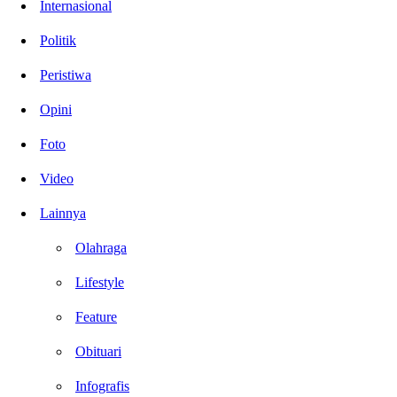
Internasional
Politik
Peristiwa
Opini
Foto
Video
Lainnya
Olahraga
Lifestyle
Feature
Obituari
Infografis