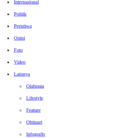
Internasional
Politik
Peristiwa
Opini
Foto
Video
Lainnya
Olahraga
Lifestyle
Feature
Obituari
Infografis