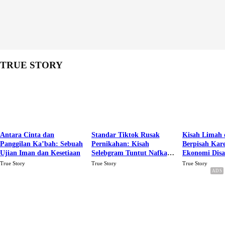
TRUE STORY
Antara Cinta dan
Standar Tiktok Rusak
Kisah Limah 
Panggilan Ka’bah: Sebuah
Pernikahan: Kisah
Berpisah Kar
Ujian Iman dan Kesetiaan
Selebgram Tuntut Nafkah
Ekonomi Dis
Rp.15 Juta Perbulan
Karena Cinta
True Story
True Story
True Story
Berakhir Talak Oleh
Suaminya