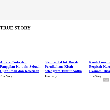
TRUE STORY
Antara Cinta dan
Standar Tiktok Rusak
Kisah Limah 
Panggilan Ka’bah: Sebuah
Pernikahan: Kisah
Berpisah Kar
Ujian Iman dan Kesetiaan
Selebgram Tuntut Nafkah
Ekonomi Dis
Rp.15 Juta Perbulan
Karena Cinta
True Story
True Story
True Story
Berakhir Talak Oleh
Suaminya