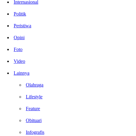
Internasional
Politik
Peristiwa
Opini
Foto
Video
Lainnya
Olahraga
Lifestyle
Feature
Obituari
Infografis