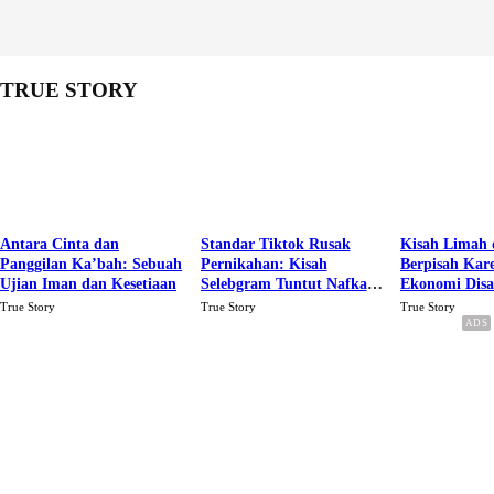
TRUE STORY
Antara Cinta dan
Standar Tiktok Rusak
Kisah Limah 
Panggilan Ka’bah: Sebuah
Pernikahan: Kisah
Berpisah Kar
Ujian Iman dan Kesetiaan
Selebgram Tuntut Nafkah
Ekonomi Dis
Rp.15 Juta Perbulan
Karena Cinta
True Story
True Story
True Story
Berakhir Talak Oleh
Suaminya