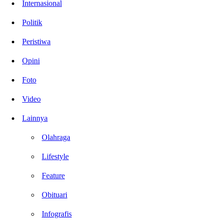
Internasional
Politik
Peristiwa
Opini
Foto
Video
Lainnya
Olahraga
Lifestyle
Feature
Obituari
Infografis