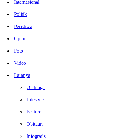
Internasional
Politik
Peristiwa
Opini
Foto
Video
Lainnya
Olahraga
Lifestyle
Feature
Obituari
Infografis