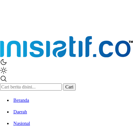
Inisiatif.co
Stay Connected Stay Informed
Cari
Beranda
Daerah
Nasional