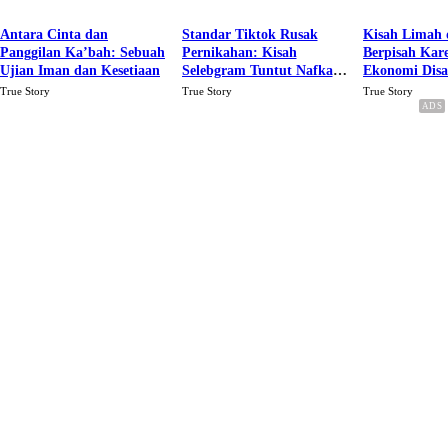
Antara Cinta dan
Standar Tiktok Rusak
Kisah Limah 
Panggilan Ka’bah: Sebuah
Pernikahan: Kisah
Berpisah Kar
Ujian Iman dan Kesetiaan
Selebgram Tuntut Nafkah
Ekonomi Dis
Rp.15 Juta Perbulan
Karena Cinta
True Story
True Story
True Story
Berakhir Talak Oleh
Suaminya