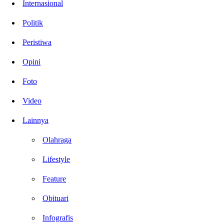
Internasional
Politik
Peristiwa
Opini
Foto
Video
Lainnya
Olahraga
Lifestyle
Feature
Obituari
Infografis