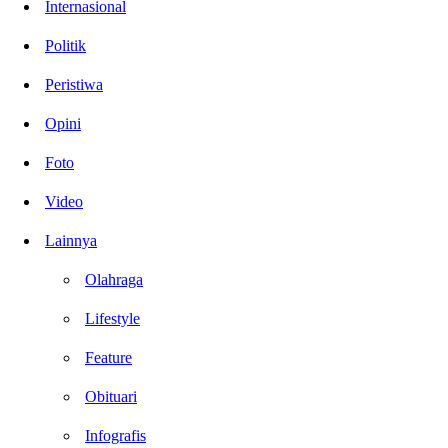
Internasional
Politik
Peristiwa
Opini
Foto
Video
Lainnya
Olahraga
Lifestyle
Feature
Obituari
Infografis