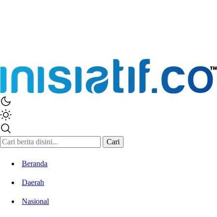
Inisiatif.co
Stay Connected Stay Informed
Cari
Beranda
Daerah
Nasional