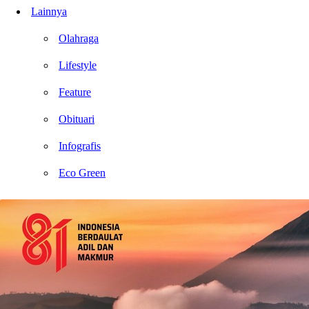
Lainnya
Olahraga
Lifestyle
Feature
Obituari
Infografis
Eco Green