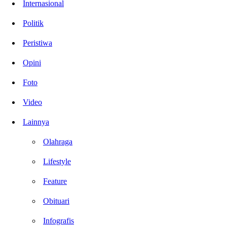
Internasional
Politik
Peristiwa
Opini
Foto
Video
Lainnya
Olahraga
Lifestyle
Feature
Obituari
Infografis