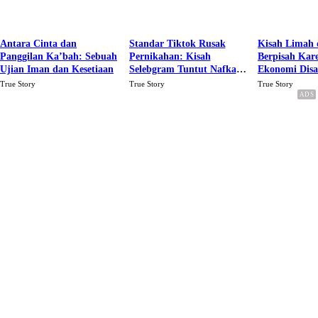
Antara Cinta dan
Standar Tiktok Rusak
Kisah Limah 
Panggilan Ka’bah: Sebuah
Pernikahan: Kisah
Berpisah Kar
Ujian Iman dan Kesetiaan
Selebgram Tuntut Nafkah
Ekonomi Dis
Rp.15 Juta Perbulan
Karena Cinta
True Story
True Story
True Story
Berakhir Talak Oleh
Suaminya