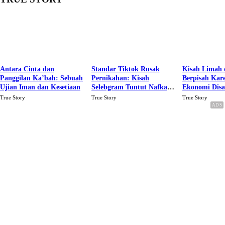
Antara Cinta dan
Standar Tiktok Rusak
Kisah Limah 
Panggilan Ka’bah: Sebuah
Pernikahan: Kisah
Berpisah Kar
Ujian Iman dan Kesetiaan
Selebgram Tuntut Nafkah
Ekonomi Dis
Rp.15 Juta Perbulan
Karena Cinta
True Story
True Story
True Story
Berakhir Talak Oleh
Suaminya