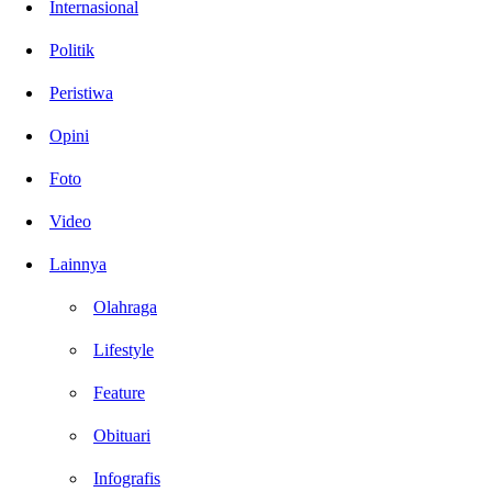
Internasional
Politik
Peristiwa
Opini
Foto
Video
Lainnya
Olahraga
Lifestyle
Feature
Obituari
Infografis