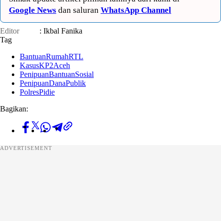
Google News
dan saluran
WhatsApp Channel
Editor
: Ikbal Fanika
Tag
BantuanRumahRTL
KasusKP2Aceh
PenipuanBantuanSosial
PenipuanDanaPublik
PolresPidie
Bagikan:
ADVERTISEMENT