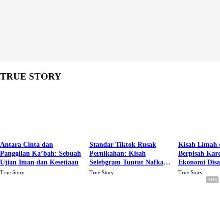
TRUE STORY
Antara Cinta dan
Standar Tiktok Rusak
Kisah Limah 
Panggilan Ka’bah: Sebuah
Pernikahan: Kisah
Berpisah Kar
Ujian Iman dan Kesetiaan
Selebgram Tuntut Nafkah
Ekonomi Dis
Rp.15 Juta Perbulan
Karena Cinta
True Story
True Story
True Story
Berakhir Talak Oleh
Suaminya