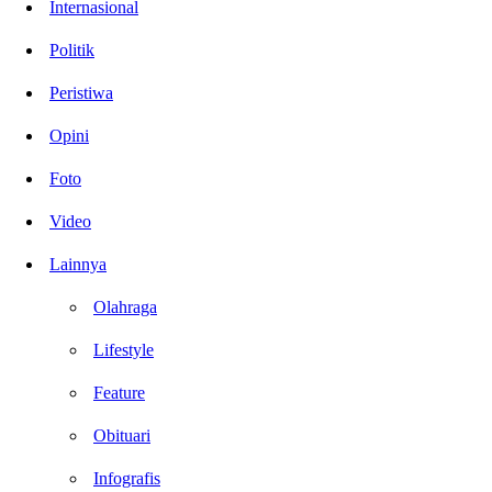
Internasional
Politik
Peristiwa
Opini
Foto
Video
Lainnya
Olahraga
Lifestyle
Feature
Obituari
Infografis