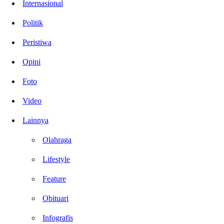
Internasional
Politik
Peristiwa
Opini
Foto
Video
Lainnya
Olahraga
Lifestyle
Feature
Obituari
Infografis