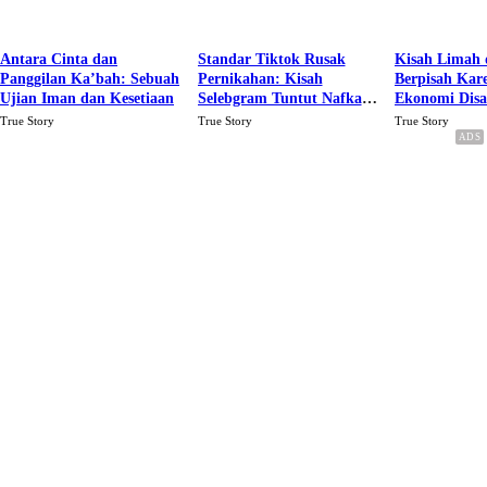
Antara Cinta dan
Standar Tiktok Rusak
Kisah Limah 
Panggilan Ka’bah: Sebuah
Pernikahan: Kisah
Berpisah Kar
Ujian Iman dan Kesetiaan
Selebgram Tuntut Nafkah
Ekonomi Dis
Rp.15 Juta Perbulan
Karena Cinta
True Story
True Story
True Story
Berakhir Talak Oleh
Suaminya