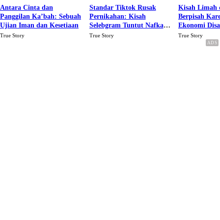
Antara Cinta dan
Standar Tiktok Rusak
Kisah Limah 
Panggilan Ka’bah: Sebuah
Pernikahan: Kisah
Berpisah Kar
Ujian Iman dan Kesetiaan
Selebgram Tuntut Nafkah
Ekonomi Dis
Rp.15 Juta Perbulan
Karena Cinta
True Story
True Story
True Story
Berakhir Talak Oleh
Suaminya