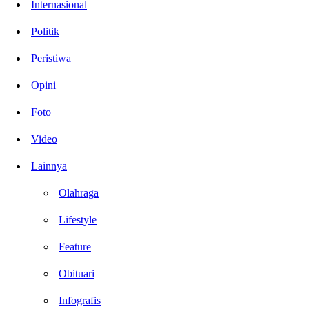
Internasional
Politik
Peristiwa
Opini
Foto
Video
Lainnya
Olahraga
Lifestyle
Feature
Obituari
Infografis