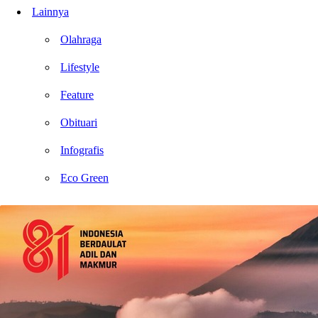
Lainnya
Olahraga
Lifestyle
Feature
Obituari
Infografis
Eco Green