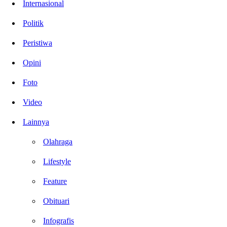
Internasional
Politik
Peristiwa
Opini
Foto
Video
Lainnya
Olahraga
Lifestyle
Feature
Obituari
Infografis