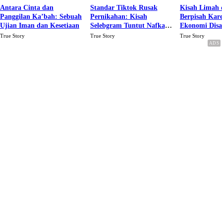
Antara Cinta dan
Standar Tiktok Rusak
Kisah Limah 
Panggilan Ka’bah: Sebuah
Pernikahan: Kisah
Berpisah Kar
Ujian Iman dan Kesetiaan
Selebgram Tuntut Nafkah
Ekonomi Dis
Rp.15 Juta Perbulan
Karena Cinta
True Story
True Story
True Story
Berakhir Talak Oleh
Suaminya