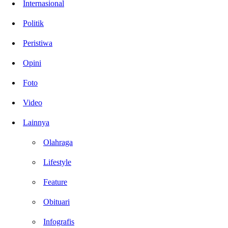
Internasional
Politik
Peristiwa
Opini
Foto
Video
Lainnya
Olahraga
Lifestyle
Feature
Obituari
Infografis