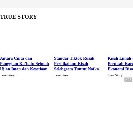
TRUE STORY
Antara Cinta dan
Standar Tiktok Rusak
Kisah Limah 
Panggilan Ka’bah: Sebuah
Pernikahan: Kisah
Berpisah Kar
Ujian Iman dan Kesetiaan
Selebgram Tuntut Nafkah
Ekonomi Dis
Rp.15 Juta Perbulan
Karena Cinta
True Story
True Story
True Story
Berakhir Talak Oleh
Suaminya