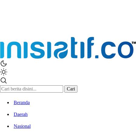
Inisiatif.co
Stay Connected Stay Informed
Cari
Beranda
Daerah
Nasional