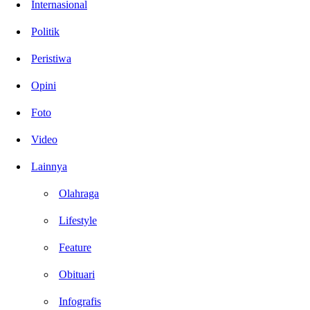
Internasional
Politik
Peristiwa
Opini
Foto
Video
Lainnya
Olahraga
Lifestyle
Feature
Obituari
Infografis