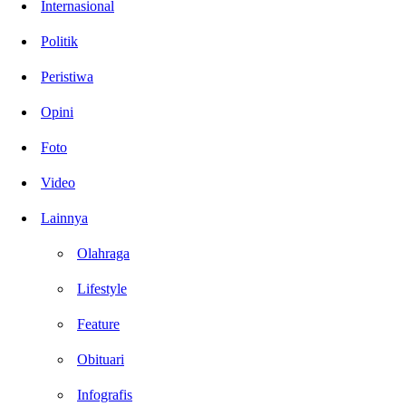
Internasional
Politik
Peristiwa
Opini
Foto
Video
Lainnya
Olahraga
Lifestyle
Feature
Obituari
Infografis