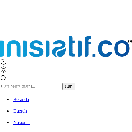
Inisiatif.co
Stay Connected Stay Informed
Cari
Beranda
Daerah
Nasional