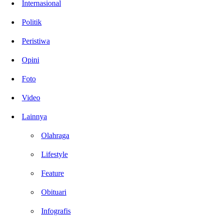
Internasional
Politik
Peristiwa
Opini
Foto
Video
Lainnya
Olahraga
Lifestyle
Feature
Obituari
Infografis