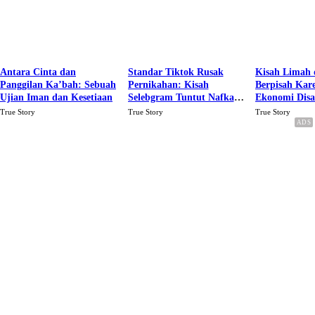
Antara Cinta dan
Standar Tiktok Rusak
Kisah Limah 
Panggilan Ka’bah: Sebuah
Pernikahan: Kisah
Berpisah Kar
Ujian Iman dan Kesetiaan
Selebgram Tuntut Nafkah
Ekonomi Dis
Rp.15 Juta Perbulan
Karena Cinta
True Story
True Story
True Story
Berakhir Talak Oleh
Suaminya