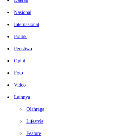
Daerah
Nasional
Internasional
Politik
Peristiwa
Opini
Foto
Video
Lainnya
Olahraga
Lifestyle
Feature