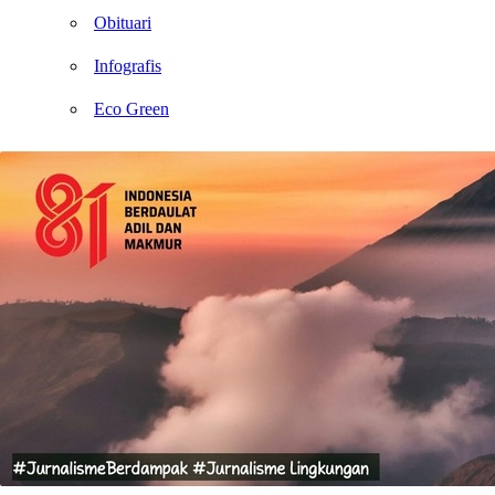
Obituari
Infografis
Eco Green