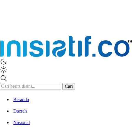
Inisiatif.co
Stay Connected Stay Informed
Cari
Beranda
Daerah
Nasional