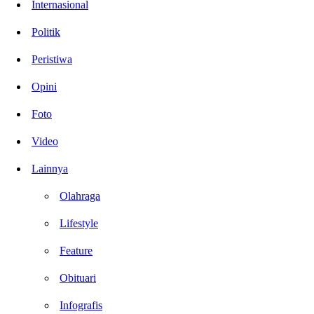
Internasional
Politik
Peristiwa
Opini
Foto
Video
Lainnya
Olahraga
Lifestyle
Feature
Obituari
Infografis