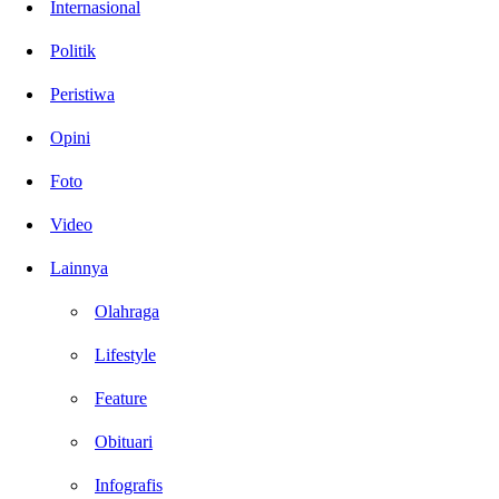
Internasional
Politik
Peristiwa
Opini
Foto
Video
Lainnya
Olahraga
Lifestyle
Feature
Obituari
Infografis