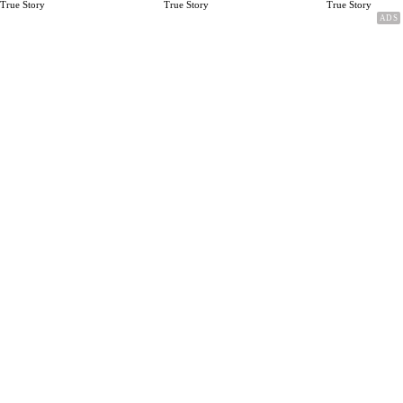
Rp.15 Juta Perbulan
Karena Cinta
True Story
True Story
True Story
Berakhir Talak Oleh
Suaminya