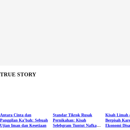
TRUE STORY
Antara Cinta dan
Standar Tiktok Rusak
Kisah Limah 
Panggilan Ka’bah: Sebuah
Pernikahan: Kisah
Berpisah Kar
Ujian Iman dan Kesetiaan
Selebgram Tuntut Nafkah
Ekonomi Dis