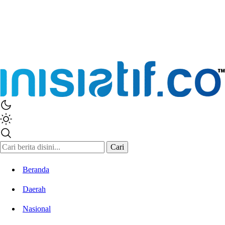
Inisiatif.co
Stay Connected Stay Informed
Cari
Beranda
Daerah
Nasional