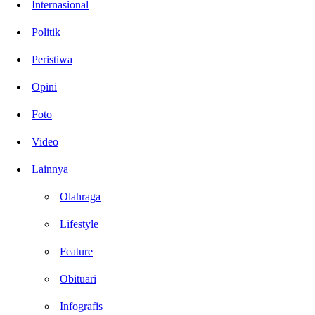
Internasional
Politik
Peristiwa
Opini
Foto
Video
Lainnya
Olahraga
Lifestyle
Feature
Obituari
Infografis