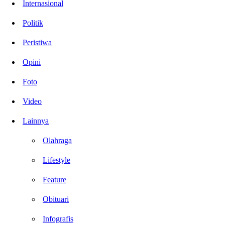
Internasional
Politik
Peristiwa
Opini
Foto
Video
Lainnya
Olahraga
Lifestyle
Feature
Obituari
Infografis