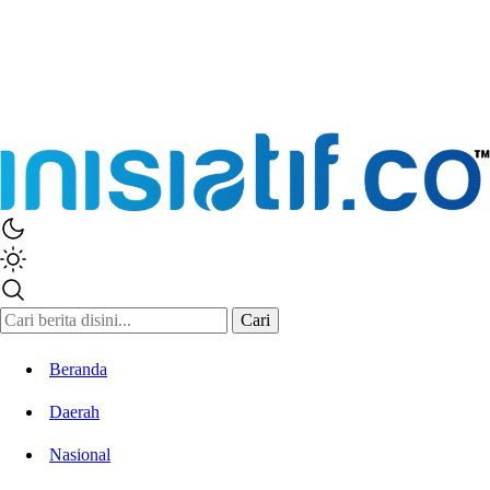
Inisiatif.co
Stay Connected Stay Informed
Cari
Beranda
Daerah
Nasional