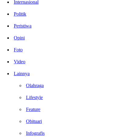
Internasional
Politik
Peristiwa
Opini
Foto
Video
Lainnya
Olahraga
Lifestyle
Feature
Obituari
Infografis