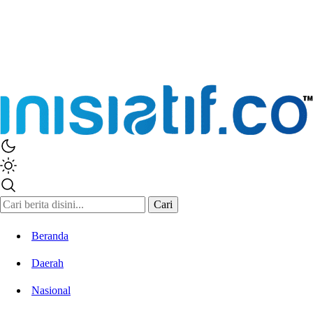
Inisiatif.co
Stay Connected Stay Informed
Cari
Beranda
Daerah
Nasional