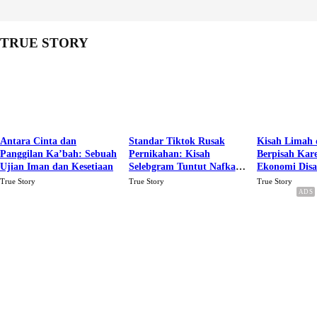
TRUE STORY
Antara Cinta dan
Standar Tiktok Rusak
Kisah Limah 
Panggilan Ka’bah: Sebuah
Pernikahan: Kisah
Berpisah Kar
Ujian Iman dan Kesetiaan
Selebgram Tuntut Nafkah
Ekonomi Dis
Rp.15 Juta Perbulan
Karena Cinta
True Story
True Story
True Story
Berakhir Talak Oleh
Suaminya