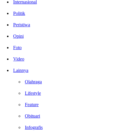
Internasional
Politik
Peristiwa
Opini
Foto
Video
Lainnya
Olahraga
Lifestyle
Feature
Obituari
Infografis