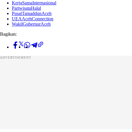
KerjaSamaInternasional
PariwisataHalal
PusatTamaddunAceh
UEAAcehConnection
WakilGubernurAceh
Bagikan:
ADVERTISEMENT