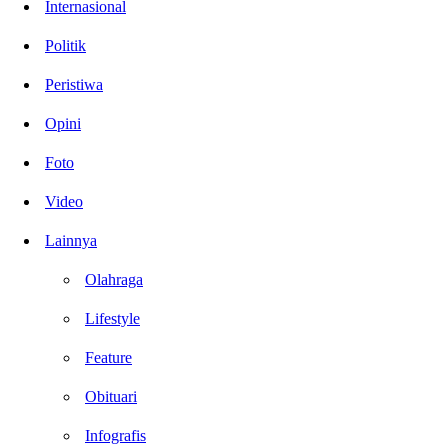
Internasional
Politik
Peristiwa
Opini
Foto
Video
Lainnya
Olahraga
Lifestyle
Feature
Obituari
Infografis