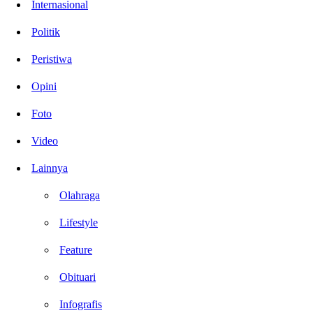
Internasional
Politik
Peristiwa
Opini
Foto
Video
Lainnya
Olahraga
Lifestyle
Feature
Obituari
Infografis