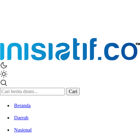
Inisiatif.co
Stay Connected Stay Informed
Cari
Beranda
Daerah
Nasional