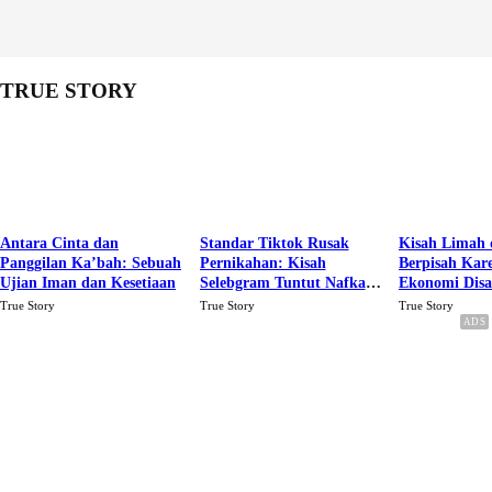
TRUE STORY
Antara Cinta dan
Standar Tiktok Rusak
Kisah Limah 
Panggilan Ka’bah: Sebuah
Pernikahan: Kisah
Berpisah Kar
Ujian Iman dan Kesetiaan
Selebgram Tuntut Nafkah
Ekonomi Dis
Rp.15 Juta Perbulan
Karena Cinta
True Story
True Story
True Story
Berakhir Talak Oleh
Suaminya