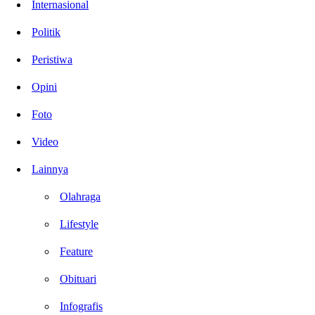
Internasional
Politik
Peristiwa
Opini
Foto
Video
Lainnya
Olahraga
Lifestyle
Feature
Obituari
Infografis