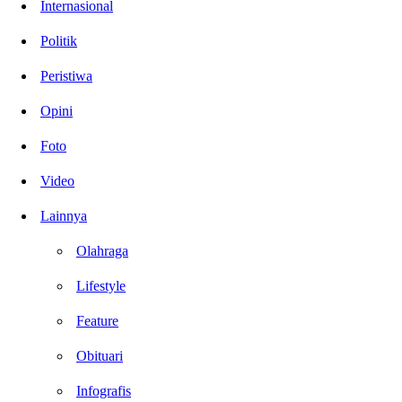
Internasional
Politik
Peristiwa
Opini
Foto
Video
Lainnya
Olahraga
Lifestyle
Feature
Obituari
Infografis