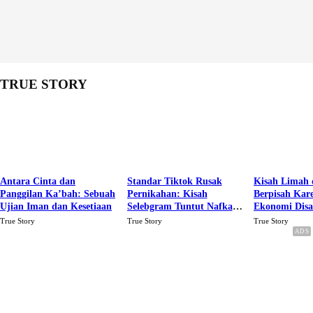
TRUE STORY
Antara Cinta dan
Standar Tiktok Rusak
Kisah Limah 
Panggilan Ka’bah: Sebuah
Pernikahan: Kisah
Berpisah Kar
Ujian Iman dan Kesetiaan
Selebgram Tuntut Nafkah
Ekonomi Dis
Rp.15 Juta Perbulan
Karena Cinta
True Story
True Story
True Story
Berakhir Talak Oleh
Suaminya