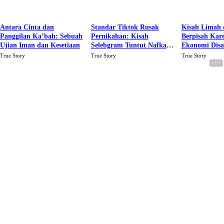
Antara Cinta dan
Standar Tiktok Rusak
Kisah Limah 
Panggilan Ka’bah: Sebuah
Pernikahan: Kisah
Berpisah Kar
Ujian Iman dan Kesetiaan
Selebgram Tuntut Nafkah
Ekonomi Dis
Rp.15 Juta Perbulan
Karena Cinta
True Story
True Story
True Story
Berakhir Talak Oleh
Suaminya