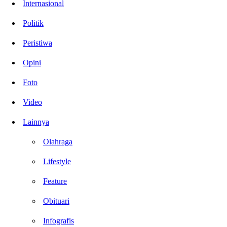
Internasional
Politik
Peristiwa
Opini
Foto
Video
Lainnya
Olahraga
Lifestyle
Feature
Obituari
Infografis