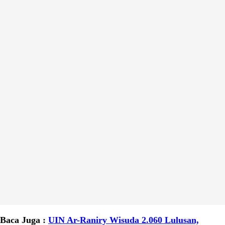
Baca Juga :
UIN Ar-Raniry Wisuda 2.060 Lulusan,