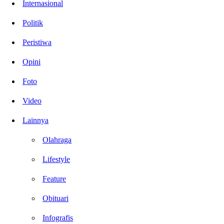
Internasional
Politik
Peristiwa
Opini
Foto
Video
Lainnya
Olahraga
Lifestyle
Feature
Obituari
Infografis