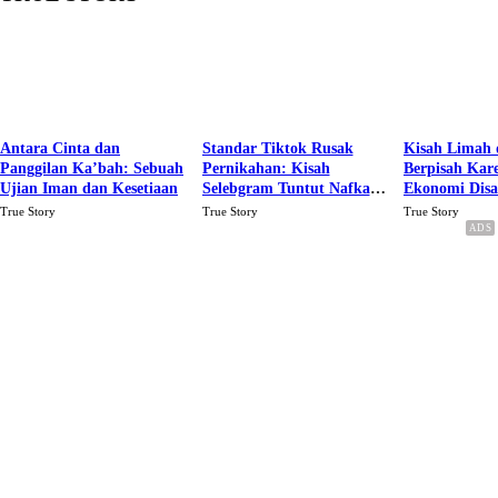
Antara Cinta dan
Standar Tiktok Rusak
Kisah Limah 
Panggilan Ka’bah: Sebuah
Pernikahan: Kisah
Berpisah Kar
Ujian Iman dan Kesetiaan
Selebgram Tuntut Nafkah
Ekonomi Dis
Rp.15 Juta Perbulan
Karena Cinta
True Story
True Story
True Story
Berakhir Talak Oleh
Suaminya