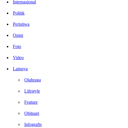
Internasional
Politik
Peristiwa
Opini
Foto
Video
Lainnya
Olahraga
Lifestyle
Feature
Obituari
Infografis