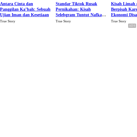
Antara Cinta dan
Standar Tiktok Rusak
Kisah Limah 
Panggilan Ka’bah: Sebuah
Pernikahan: Kisah
Berpisah Kar
Ujian Iman dan Kesetiaan
Selebgram Tuntut Nafkah
Ekonomi Dis
Rp.15 Juta Perbulan
Karena Cinta
True Story
True Story
True Story
Berakhir Talak Oleh
Suaminya