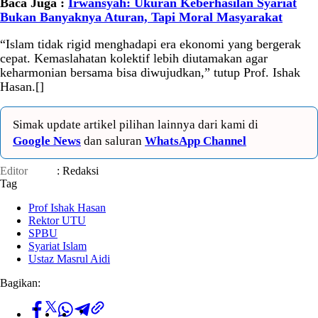
Baca Juga :
Irwansyah: Ukuran Keberhasilan Syariat
Bukan Banyaknya Aturan, Tapi Moral Masyarakat
“Islam tidak rigid menghadapi era ekonomi yang bergerak
cepat. Kemaslahatan kolektif lebih diutamakan agar
keharmonian bersama bisa diwujudkan,” tutup Prof. Ishak
Hasan.[]
Simak update artikel pilihan lainnya dari kami di
Google News
dan saluran
WhatsApp Channel
Editor
: Redaksi
Tag
Prof Ishak Hasan
Rektor UTU
SPBU
Syariat Islam
Ustaz Masrul Aidi
Bagikan: