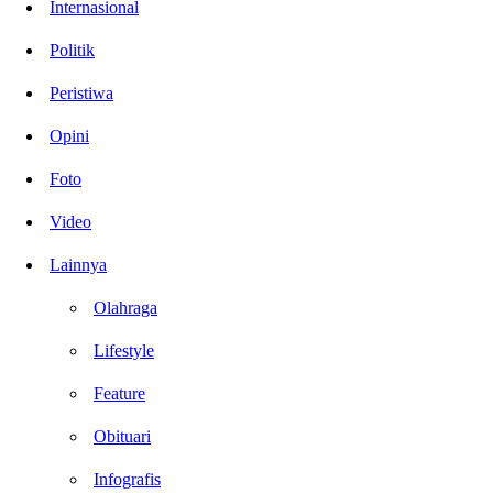
Internasional
Politik
Peristiwa
Opini
Foto
Video
Lainnya
Olahraga
Lifestyle
Feature
Obituari
Infografis