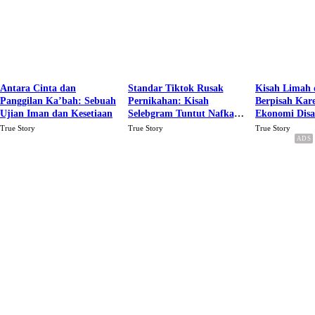
Antara Cinta dan
Standar Tiktok Rusak
Kisah Limah 
Panggilan Ka’bah: Sebuah
Pernikahan: Kisah
Berpisah Kar
Ujian Iman dan Kesetiaan
Selebgram Tuntut Nafkah
Ekonomi Dis
Rp.15 Juta Perbulan
Karena Cinta
True Story
True Story
True Story
Berakhir Talak Oleh
Suaminya