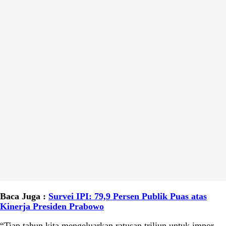
Baca Juga :
Survei IPI: 79,9 Persen Publik Puas atas
Kinerja Presiden Prabowo
“Tiap tahun kita mengeluarkan ratusan triliun untuk impor