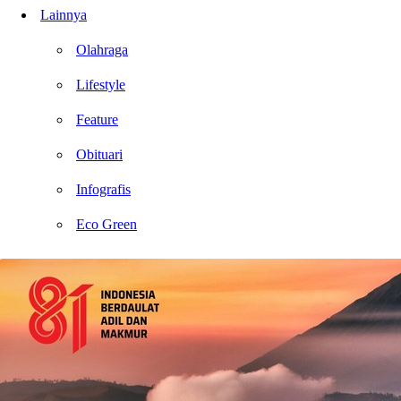
Lainnya
Olahraga
Lifestyle
Feature
Obituari
Infografis
Eco Green