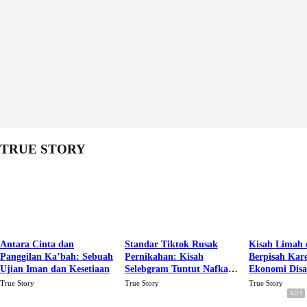
TRUE STORY
Antara Cinta dan
Standar Tiktok Rusak
Kisah Limah 
Panggilan Ka’bah: Sebuah
Pernikahan: Kisah
Berpisah Kar
Ujian Iman dan Kesetiaan
Selebgram Tuntut Nafkah
Ekonomi Dis
Rp.15 Juta Perbulan
Karena Cinta
True Story
True Story
True Story
Berakhir Talak Oleh
Suaminya