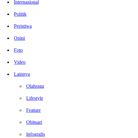
Internasional
Politik
Peristiwa
Opini
Foto
Video
Lainnya
Olahraga
Lifestyle
Feature
Obituari
Infografis