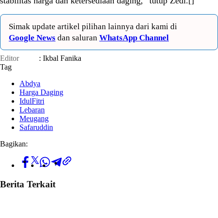
stabilitas harga dan ketersediaan daging,” tutup Zedi.[]
Simak update artikel pilihan lainnya dari kami di
Google News
dan saluran
WhatsApp Channel
Editor
: Ikbal Fanika
Tag
Abdya
Harga Daging
IdulFitri
Lebaran
Meugang
Safaruddin
Bagikan:
Berita Terkait